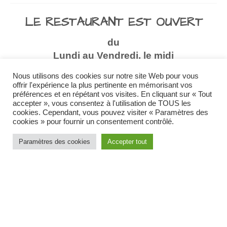
LE RESTAURANT EST OUVERT
du
Lundi au Vendredi, le midi
et
Nous utilisons des cookies sur notre site Web pour vous
du Jeudi au Samedi, le soir.
offrir l'expérience la plus pertinente en mémorisant vos
préférences et en répétant vos visites. En cliquant sur « Tout
accepter », vous consentez à l'utilisation de TOUS les
RESERVATION au : 01 48 60 67 61
cookies. Cependant, vous pouvez visiter « Paramètres des
cookies » pour fournir un consentement contrôlé.
Paramètres des cookies
Accepter tout
Le restaurant est composé d'une salle
principale (25 couverts), d'une véranda (40
couverts)
et de deux terrasses (40 et 14
couverts) pour les belles journées et soirées
d'été.